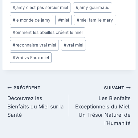
#
jamy c'est pas sorcier miel
#
jamy gourmaud
#
le monde de jamy
#
miel
#
miel famille mary
#
omment les abeilles créent le miel
#
reconnaitre vrai miel
#
vrai miel
#
Vrai vs Faux miel
Navigation
PRÉCÉDENT
SUIVANT
Découvrez les
Les Bienfaits
de
Bienfaits du Miel sur la
Exceptionnels du Miel:
l’article
Santé
Un Trésor Naturel de
l’Humanité