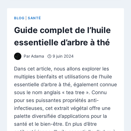
DE
JOUVENCE
:
BLOG
|
SANTÉ
MYTHE
OU
Guide complet de l’huile
RÉALITÉ
?
essentielle d’arbre à thé
Par
Adama
9 juin 2024
Dans cet article, nous allons explorer les
multiples bienfaits et utilisations de l’huile
essentielle d’arbre à thé, également connue
sous le nom anglais « tea tree ». Connu
pour ses puissantes propriétés anti-
infectieuses, cet extrait végétal offre une
palette diversifiée d’applications pour la
santé et le bien-être. En plus d’être