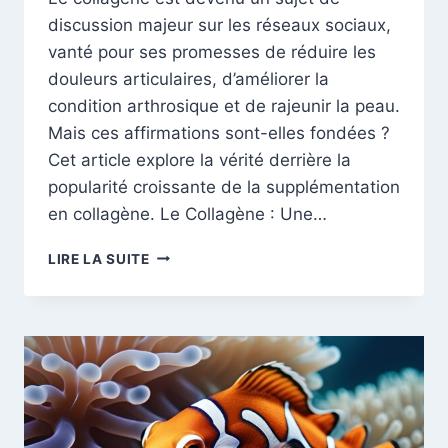
ABDOMINALE
discussion majeur sur les réseaux sociaux,
vanté pour ses promesses de réduire les
douleurs articulaires, d’améliorer la
condition arthrosique et de rajeunir la peau.
Mais ces affirmations sont-elles fondées ?
Cet article explore la vérité derrière la
popularité croissante de la supplémentation
en collagène. Le Collagène : Une…
COLLAGÈNE
LIRE LA SUITE
:
MIRACLE
ANTI-
ÂGE
OU
SIMPLE
EFFET
PLACEBO
? »