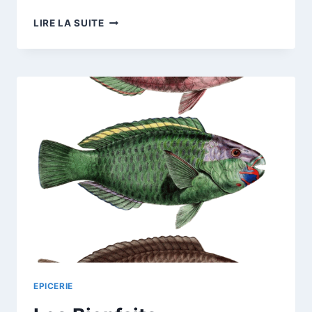
TITRE
LIRE LA SUITE
:
LES
BIENFAITS
DE
L’HUILE
DE
POISSON
POUR
LA
SANTÉ
:
UN
GUIDE
COMPLET
EPICERIE