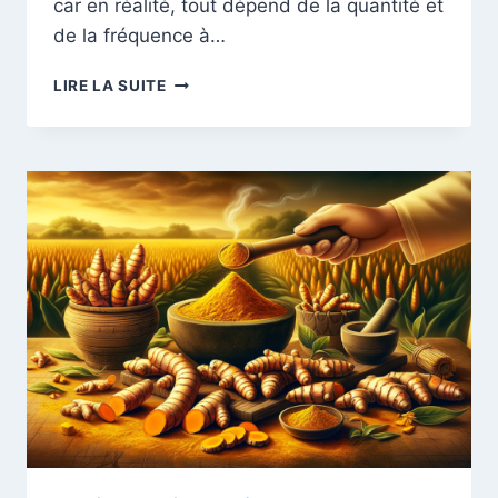
car en réalité, tout dépend de la quantité et
de la fréquence à…
LES
LIRE LA SUITE
8
ALIMENTS
QUI
FONT
LE
PLUS
GROSSIR
:
COMMENT
LES
CONSOMMER
SANS
STRESSER