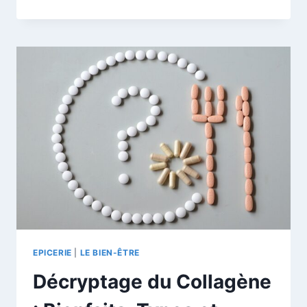
BIENFAITS
SURPRENANTS
DE
L’HUILE
DE
POISSON
EPICERIE
|
LE BIEN-ÊTRE
Décryptage du Collagène