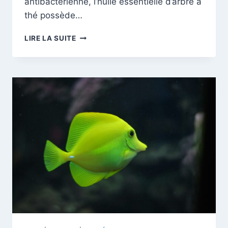
antibactérienne, l’huile essentielle d’arbre à
thé possède…
GUIDE
LIRE LA SUITE
COMPLET
DE
L’HUILE
ESSENTIELLE
D’ARBRE
À
THÉ