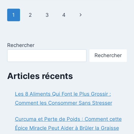
:
BIENFAITS,
Page
Next
1
2
3
4
TYPES
ET
navigation
Page
CHOIX
IDÉAL
Rechercher
Rechercher
Articles récents
Les 8 Aliments Qui Font le Plus Grossir :
Comment les Consommer Sans Stresser
Curcuma et Perte de Poids : Comment cette
Épice Miracle Peut Aider à Brûler la Graisse