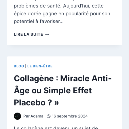
problèmes de santé. Aujourd’hui, cette
épice dorée gagne en popularité pour son
potentiel à favoriser…
CURCUMA
LIRE LA SUITE
ET
PERTE
DE
POIDS
:
BLOG
|
LE BIEN-ÊTRE
COMMENT
CETTE
Collagène : Miracle Anti-
ÉPICE
MIRACLE
Âge ou Simple Effet
PEUT
AIDER
Placebo ? »
À
BRÛLER
Par
Adama
16 septembre 2024
LA
GRAISSE
Le collagène est devenu un sujet de