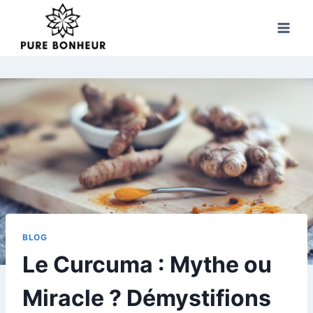
Skip
to
content
BLOG
Le Curcuma : Mythe ou
Miracle ? Démystifions