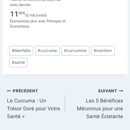
Post
#
bienfaits
#
curcuma
#
curcumine
#
nutrition
Tags:
#
santé
Navigation
PRÉCÉDENT
SUIVANT
Le Curcuma : Un
Les 5 Bénéfices
de
Trésor Doré pour Votre
Méconnus pour une
l’article
Santé »
Santé Éclatante