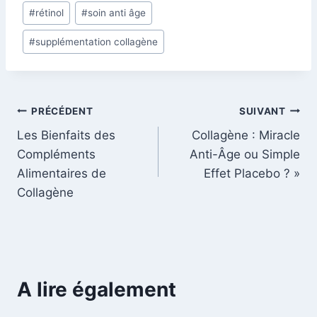
#
rétinol
#
soin anti âge
#
supplémentation collagène
Navigation
PRÉCÉDENT
SUIVANT
Les Bienfaits des
Collagène : Miracle
de
Compléments
Anti-Âge ou Simple
l’article
Alimentaires de
Effet Placebo ? »
Collagène
A lire également