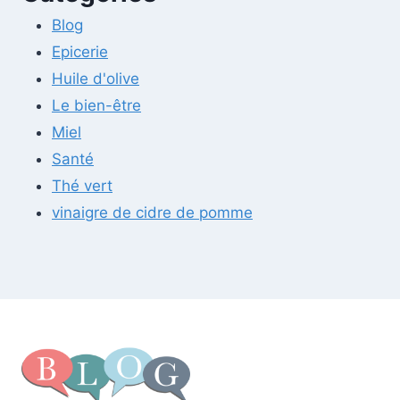
Blog
Epicerie
Huile d'olive
Le bien-être
Miel
Santé
Thé vert
vinaigre de cidre de pomme