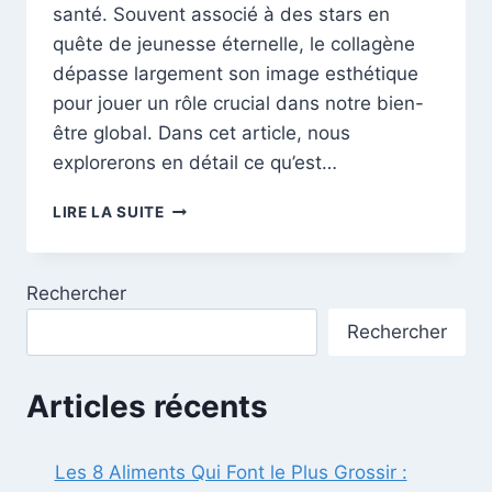
santé. Souvent associé à des stars en
quête de jeunesse éternelle, le collagène
dépasse largement son image esthétique
pour jouer un rôle crucial dans notre bien-
être global. Dans cet article, nous
explorerons en détail ce qu’est…
DÉCRYPTAGE
LIRE LA SUITE
DU
COLLAGÈNE
:
Rechercher
BIENFAITS,
TYPES
Rechercher
ET
CHOIX
IDÉAL
Articles récents
Les 8 Aliments Qui Font le Plus Grossir :