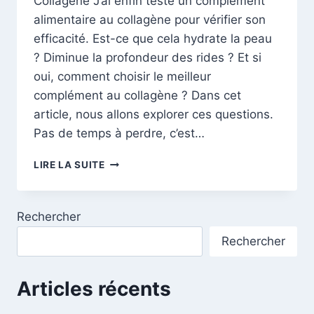
Collagène J’ai enfin testé un complément
alimentaire au collagène pour vérifier son
efficacité. Est-ce que cela hydrate la peau
? Diminue la profondeur des rides ? Et si
oui, comment choisir le meilleur
complément au collagène ? Dans cet
article, nous allons explorer ces questions.
Pas de temps à perdre, c’est…
LES
LIRE LA SUITE
COMPLÉMENTS
ALIMENTAIRES
AU
Rechercher
COLLAGÈNE
:
Rechercher
EFFICACITÉ
ET
CHOIX
Articles récents