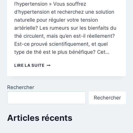
l’hypertension » Vous souffrez
d’hypertension et recherchez une solution
naturelle pour réguler votre tension
artérielle? Les rumeurs sur les bienfaits du
thé circulent, mais qu’en est-il réellement?
Est-ce prouvé scientifiquement, et quel
type de thé est le plus bénéfique? Cet…
THÉ
LIRE LA SUITE
ET
HYPERTENSION
:
Rechercher
DÉMYSTIFIER
LES
Rechercher
BIENFAITS
POUR
UN
Articles récents
CŒUR
EN
SANTÉ