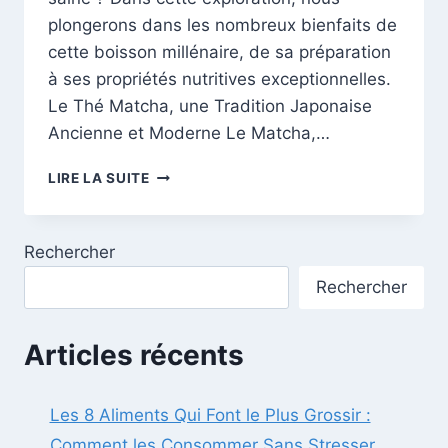
plongerons dans les nombreux bienfaits de
cette boisson millénaire, de sa préparation
à ses propriétés nutritives exceptionnelles.
Le Thé Matcha, une Tradition Japonaise
Ancienne et Moderne Le Matcha,…
DÉCOUVREZ
LIRE LA SUITE
LES
SECRETS
DU
Rechercher
THÉ
VERT
Rechercher
MATCHA
:
UNE
Articles récents
POTION
DE
SANTÉ
Les 8 Aliments Qui Font le Plus Grossir :
VENUE
Comment les Consommer Sans Stresser
DU