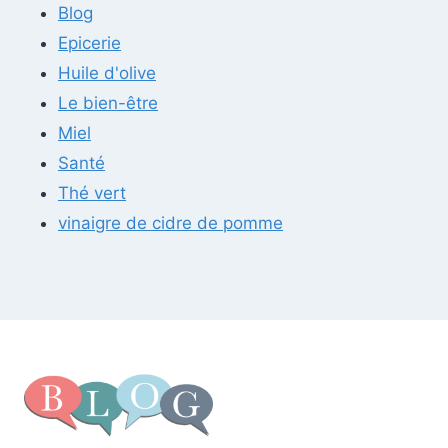
Blog
Epicerie
Huile d'olive
Le bien-être
Miel
Santé
Thé vert
vinaigre de cidre de pomme