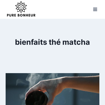
Skip
to
content
bienfaits thé matcha