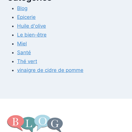
Blog
Epicerie
Huile d'olive
Le bien-être
Miel
Santé
Thé vert
vinaigre de cidre de pomme