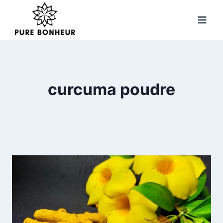
Skip
to
content
curcuma poudre