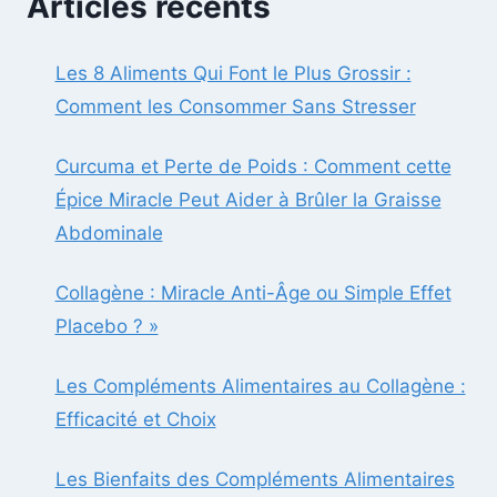
Articles récents
MIRACLE
PEUT
AIDER
Les 8 Aliments Qui Font le Plus Grossir :
À
Comment les Consommer Sans Stresser
BRÛLER
LA
GRAISSE
Curcuma et Perte de Poids : Comment cette
ABDOMINALE
Épice Miracle Peut Aider à Brûler la Graisse
Abdominale
Collagène : Miracle Anti-Âge ou Simple Effet
Placebo ? »
Les Compléments Alimentaires au Collagène :
Efficacité et Choix
Les Bienfaits des Compléments Alimentaires