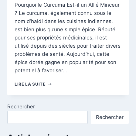
Pourquoi le Curcuma Est-il un Allié Minceur
? Le curcuma, également connu sous le
nom d’haldi dans les cuisines indiennes,
est bien plus qu’une simple épice. Réputé
pour ses propriétés médicinales, il est
utilisé depuis des siècles pour traiter divers
problèmes de santé. Aujourd’hui, cette
épice dorée gagne en popularité pour son
potentiel à favoriser…
CURCUMA
LIRE LA SUITE
ET
PERTE
DE
Rechercher
POIDS
:
Rechercher
COMMENT
CETTE
ÉPICE