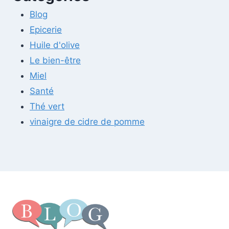
Blog
Epicerie
Huile d'olive
Le bien-être
Miel
Santé
Thé vert
vinaigre de cidre de pomme