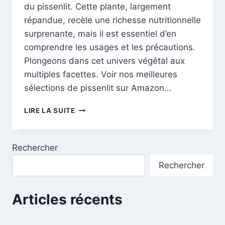
du pissenlit. Cette plante, largement
répandue, recèle une richesse nutritionnelle
surprenante, mais il est essentiel d’en
comprendre les usages et les précautions.
Plongeons dans cet univers végétal aux
multiples facettes. Voir nos meilleures
sélections de pissenlit sur Amazon…
LE
LIRE LA SUITE
PISSENLIT:
DÉCOUVREZ
LES
Rechercher
VERTUS
ET
Rechercher
PRÉCAUTIONS
DU
PISSENLIT
Articles récents