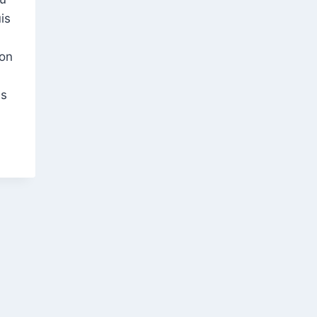
is
pon
es