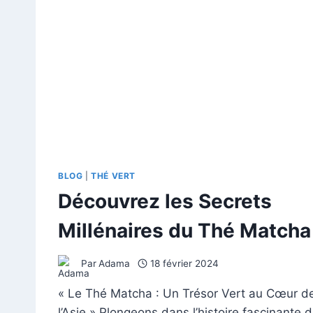
BLOG
|
THÉ VERT
Découvrez les Secrets
Millénaires du Thé Matcha
Par
Adama
18 février 2024
« Le Thé Matcha : Un Trésor Vert au Cœur d
l’Asie » Plongeons dans l’histoire fascinante 