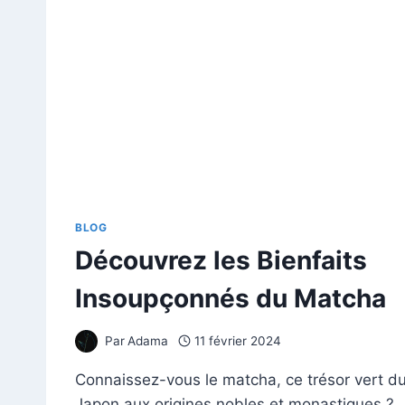
BLOG
Découvrez les Bienfaits
Insoupçonnés du Matcha
Par
Adama
11 février 2024
Connaissez-vous le matcha, ce trésor vert d
Japon aux origines nobles et monastiques ?