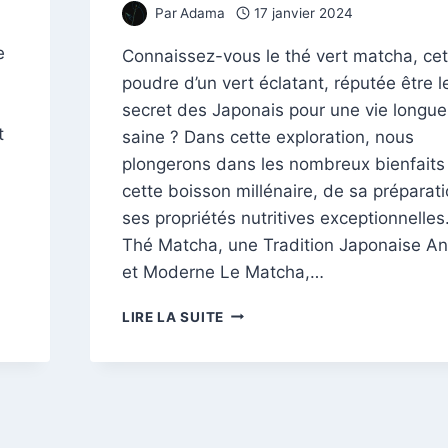
Par
Adama
17 janvier 2024
e
Connaissez-vous le thé vert matcha, cet
poudre d’un vert éclatant, réputée être l
secret des Japonais pour une vie longue
t
saine ? Dans cette exploration, nous
plongerons dans les nombreux bienfaits
cette boisson millénaire, de sa préparat
ses propriétés nutritives exceptionnelles
Thé Matcha, une Tradition Japonaise A
et Moderne Le Matcha,…
DÉCOUVREZ
LIRE LA SUITE
LES
SECRETS
DU
THÉ
VERT
MATCHA