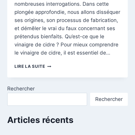
nombreuses interrogations. Dans cette
plongée approfondie, nous allons disséquer
ses origines, son processus de fabrication,
et démêler le vrai du faux concernant ses
prétendus bienfaits. Qu’est-ce que le
vinaigre de cidre ? Pour mieux comprendre
le vinaigre de cidre, il est essentiel de…
LE
LIRE LA SUITE
VINAIGRE
DE
CIDRE
Rechercher
:
MYTHES,
Rechercher
RÉALITÉS
ET
BIENFAITS
Articles récents
RÉELS