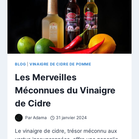
MIRACLE
PEUT
AIDER
À
BRÛLER
LA
GRAISSE
ABDOMINALE
BLOG
|
VINAIGRE DE CIDRE DE POMME
Les Merveilles
Méconnues du Vinaigre
de Cidre
Par
Adama
31 janvier 2024
Le vinaigre de cidre, trésor méconnu aux