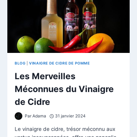
MIRACLE
PEUT
AIDER
À
BRÛLER
LA
GRAISSE
ABDOMINALE
BLOG
|
VINAIGRE DE CIDRE DE POMME
Les Merveilles
Méconnues du Vinaigre
de Cidre
Par
Adama
31 janvier 2024
Le vinaigre de cidre, trésor méconnu aux