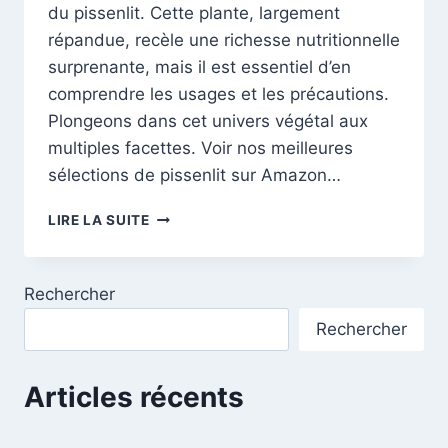
du pissenlit. Cette plante, largement
répandue, recèle une richesse nutritionnelle
surprenante, mais il est essentiel d’en
comprendre les usages et les précautions.
Plongeons dans cet univers végétal aux
multiples facettes. Voir nos meilleures
sélections de pissenlit sur Amazon…
LE
LIRE LA SUITE
PISSENLIT:
DÉCOUVREZ
LES
Rechercher
VERTUS
ET
Rechercher
PRÉCAUTIONS
DU
PISSENLIT
Articles récents