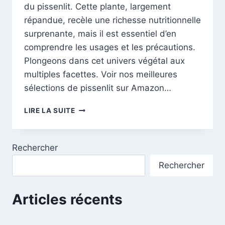
du pissenlit. Cette plante, largement
répandue, recèle une richesse nutritionnelle
surprenante, mais il est essentiel d’en
comprendre les usages et les précautions.
Plongeons dans cet univers végétal aux
multiples facettes. Voir nos meilleures
sélections de pissenlit sur Amazon…
LE
LIRE LA SUITE
PISSENLIT:
DÉCOUVREZ
LES
Rechercher
VERTUS
ET
Rechercher
PRÉCAUTIONS
DU
PISSENLIT
Articles récents