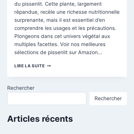
du pissenlit. Cette plante, largement
répandue, recèle une richesse nutritionnelle
surprenante, mais il est essentiel d’en
comprendre les usages et les précautions.
Plongeons dans cet univers végétal aux
multiples facettes. Voir nos meilleures
sélections de pissenlit sur Amazon…
LE
LIRE LA SUITE
PISSENLIT:
DÉCOUVREZ
LES
Rechercher
VERTUS
ET
Rechercher
PRÉCAUTIONS
DU
PISSENLIT
Articles récents