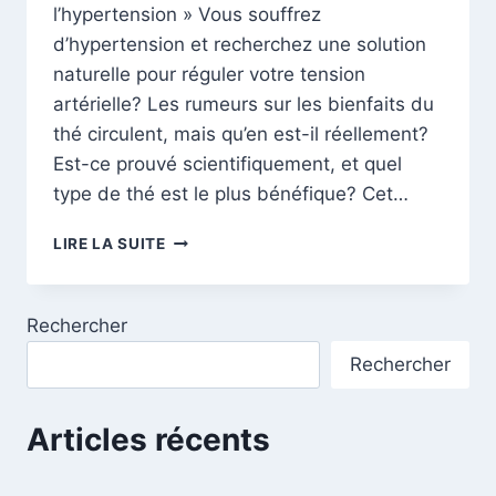
l’hypertension » Vous souffrez
d’hypertension et recherchez une solution
naturelle pour réguler votre tension
artérielle? Les rumeurs sur les bienfaits du
thé circulent, mais qu’en est-il réellement?
Est-ce prouvé scientifiquement, et quel
type de thé est le plus bénéfique? Cet…
THÉ
LIRE LA SUITE
ET
HYPERTENSION
:
Rechercher
DÉMYSTIFIER
LES
Rechercher
BIENFAITS
POUR
UN
Articles récents
CŒUR
EN
SANTÉ