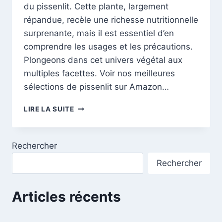
du pissenlit. Cette plante, largement
répandue, recèle une richesse nutritionnelle
surprenante, mais il est essentiel d’en
comprendre les usages et les précautions.
Plongeons dans cet univers végétal aux
multiples facettes. Voir nos meilleures
sélections de pissenlit sur Amazon…
LE
LIRE LA SUITE
PISSENLIT:
DÉCOUVREZ
LES
Rechercher
VERTUS
ET
Rechercher
PRÉCAUTIONS
DU
PISSENLIT
Articles récents