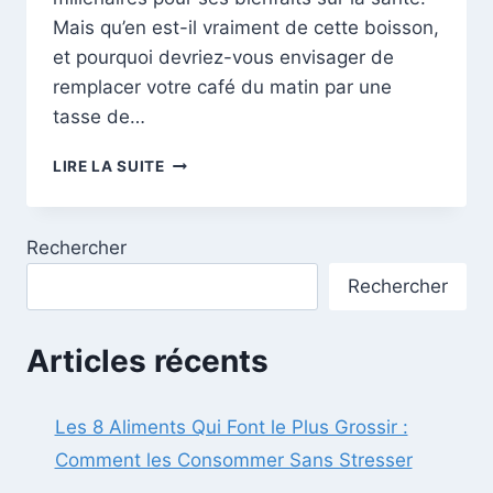
Mais qu’en est-il vraiment de cette boisson,
et pourquoi devriez-vous envisager de
remplacer votre café du matin par une
tasse de…
LE
LIRE LA SUITE
THÉ
VERT
:
Rechercher
UN
ÉLIXIR
Rechercher
DE
SANTÉ
AUX
Articles récents
MILLE
BIENFAITS
Les 8 Aliments Qui Font le Plus Grossir :
Comment les Consommer Sans Stresser