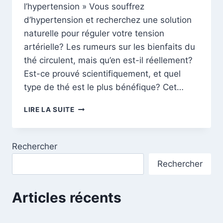
l’hypertension » Vous souffrez
d’hypertension et recherchez une solution
naturelle pour réguler votre tension
artérielle? Les rumeurs sur les bienfaits du
thé circulent, mais qu’en est-il réellement?
Est-ce prouvé scientifiquement, et quel
type de thé est le plus bénéfique? Cet…
THÉ
LIRE LA SUITE
ET
HYPERTENSION
:
Rechercher
DÉMYSTIFIER
LES
Rechercher
BIENFAITS
POUR
UN
Articles récents
CŒUR
EN
SANTÉ