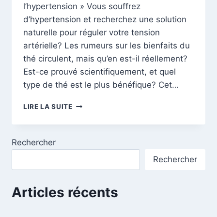
l’hypertension » Vous souffrez
d’hypertension et recherchez une solution
naturelle pour réguler votre tension
artérielle? Les rumeurs sur les bienfaits du
thé circulent, mais qu’en est-il réellement?
Est-ce prouvé scientifiquement, et quel
type de thé est le plus bénéfique? Cet…
THÉ
LIRE LA SUITE
ET
HYPERTENSION
:
Rechercher
DÉMYSTIFIER
LES
Rechercher
BIENFAITS
POUR
UN
Articles récents
CŒUR
EN
SANTÉ