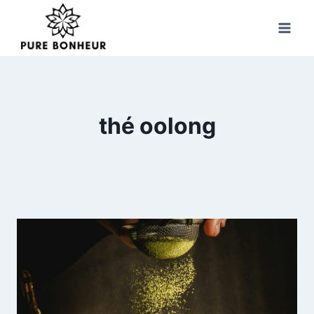
Skip
to
content
thé oolong