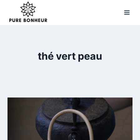
Skip
to
content
thé vert peau