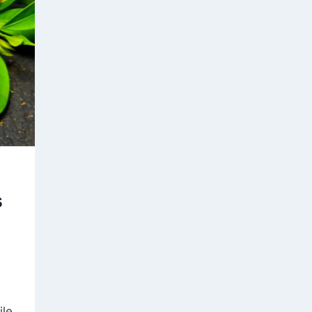
s
ile