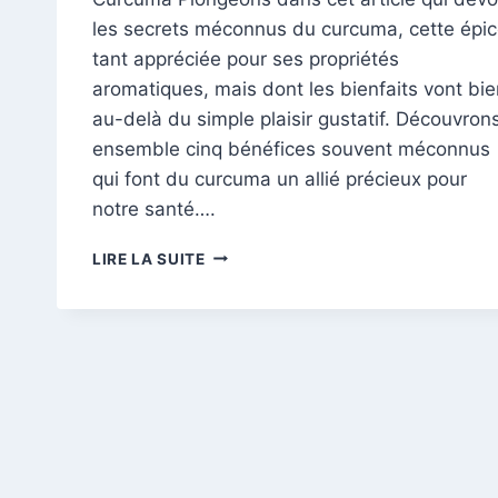
les secrets méconnus du curcuma, cette épi
tant appréciée pour ses propriétés
aromatiques, mais dont les bienfaits vont bie
au-delà du simple plaisir gustatif. Découvron
ensemble cinq bénéfices souvent méconnus
qui font du curcuma un allié précieux pour
notre santé….
LES
LIRE LA SUITE
5
BÉNÉFICES
MÉCONNUS
POUR
UNE
SANTÉ
ÉCLATANTE