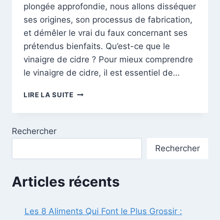
plongée approfondie, nous allons disséquer
ses origines, son processus de fabrication,
et démêler le vrai du faux concernant ses
prétendus bienfaits. Qu’est-ce que le
vinaigre de cidre ? Pour mieux comprendre
le vinaigre de cidre, il est essentiel de…
LE
LIRE LA SUITE
VINAIGRE
DE
CIDRE
Rechercher
:
MYTHES,
Rechercher
RÉALITÉS
ET
BIENFAITS
Articles récents
RÉELS
Les 8 Aliments Qui Font le Plus Grossir :