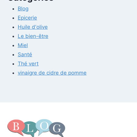
Blog
Epicerie
Huile d'olive
Le bien-être
Miel
Santé
Thé vert
vinaigre de cidre de pomme