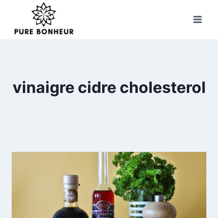
Skip
to
content
vinaigre cidre cholesterol