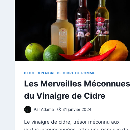
BLOG
|
VINAIGRE DE CIDRE DE POMME
Les Merveilles Méconnue
du Vinaigre de Cidre
Par
Adama
31 janvier 2024
Le vinaigre de cidre, trésor méconnu aux
vertus insoupçonnées, offre une panoplie de