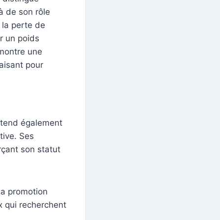
à de son rôle
 la perte de
r un poids
émontre une
aisant pour
s’étend également
tive. Ses
rçant son statut
 la promotion
ux qui recherchent