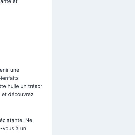
sante et
venir une
ienfaits
te huile un trésor
s, et découvrez
éclatante. Ne
ez-vous à un