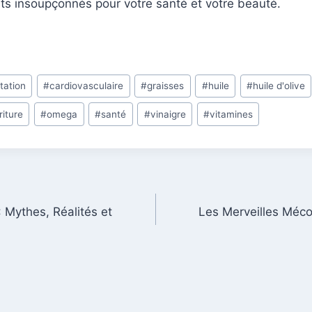
ts insoupçonnés pour votre santé et votre beauté.
tation
#
cardiovasculaire
#
graisses
#
huile
#
huile d'olive
riture
#
omega
#
santé
#
vinaigre
#
vitamines
: Mythes, Réalités et
Les Merveilles Méc