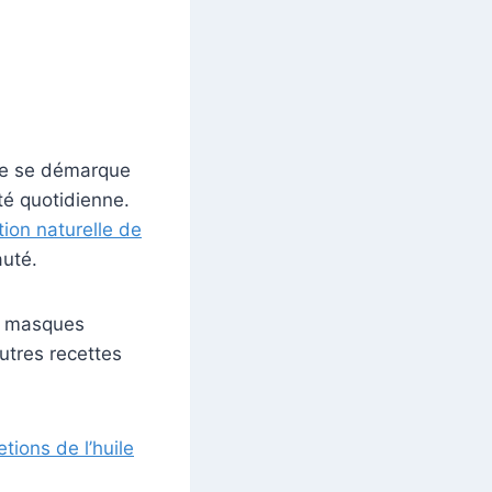
é
live se démarque
é quotidienne.
tion naturelle de
auté.
es masques
utres recettes
tions de l’huile