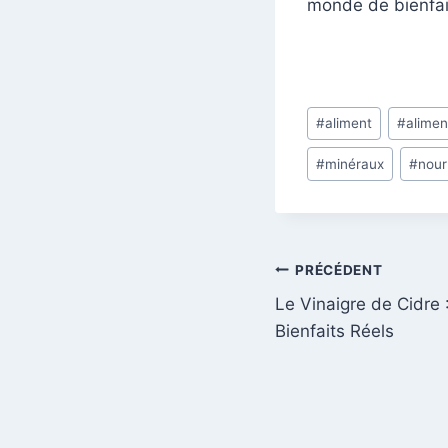
monde de bienfai
Post
#
aliment
#
alimen
Tags:
#
minéraux
#
nour
Navigation
PRÉCÉDENT
Le Vinaigre de Cidre 
de
Bienfaits Réels
l’article