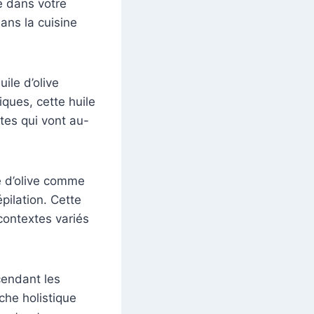
e dans votre
ans la cuisine
ile d’olive
ques, cette huile
tes qui vont au-
le d’olive comme
pilation. Cette
 contextes variés
cendant les
oche holistique