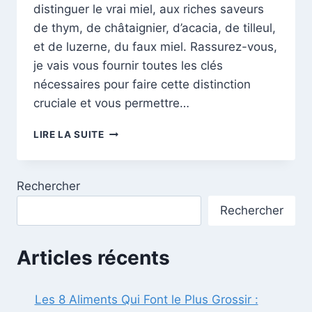
distinguer le vrai miel, aux riches saveurs
de thym, de châtaignier, d’acacia, de tilleul,
et de luzerne, du faux miel. Rassurez-vous,
je vais vous fournir toutes les clés
nécessaires pour faire cette distinction
cruciale et vous permettre…
À
LIRE LA SUITE
LA
DÉCOUVERTE
DU
Rechercher
MIEL
AUTHENTIQUE
Rechercher
:
BIEN
CHOISIR
Articles récents
PARMI
LA
MULTITUDE
Les 8 Aliments Qui Font le Plus Grossir :