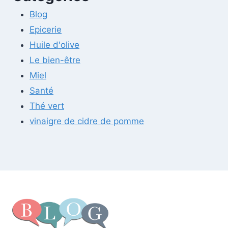
Blog
Epicerie
Huile d'olive
Le bien-être
Miel
Santé
Thé vert
vinaigre de cidre de pomme