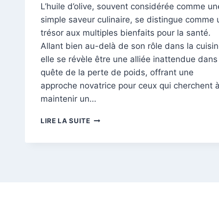
L’huile d’olive, souvent considérée comme un
simple saveur culinaire, se distingue comme 
trésor aux multiples bienfaits pour la santé.
Allant bien au-delà de son rôle dans la cuisin
elle se révèle être une alliée inattendue dans
quête de la perte de poids, offrant une
approche novatrice pour ceux qui cherchent 
maintenir un…
LES
LIRE LA SUITE
SECRETS
DE
L’HUILE
D’OLIVE
:
VOTRE
ALLIÉE
SANTÉ
ET