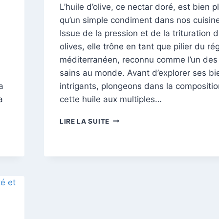
L’huile d’olive, ce nectar doré, est bien p
qu’un simple condiment dans nos cuisin
Issue de la pression et de la trituration 
olives, elle trône en tant que pilier du r
méditerranéen, reconnu comme l’un des
sains au monde. Avant d’explorer ses bi
a
intrigants, plongeons dans la compositi
a
cette huile aux multiples…
L’HUILE
LIRE LA SUITE
D’OLIVE
:
UN
ÉLIXIR
DE
SANTÉ
POUR
LE
CORPS