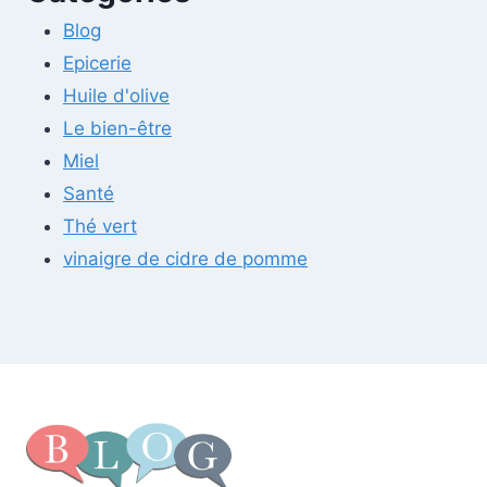
Blog
Epicerie
Huile d'olive
Le bien-être
Miel
Santé
Thé vert
vinaigre de cidre de pomme