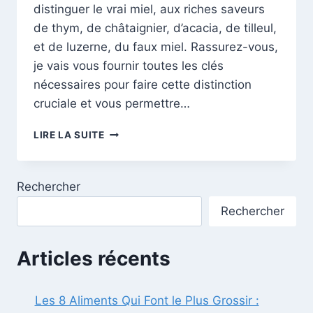
distinguer le vrai miel, aux riches saveurs
de thym, de châtaignier, d’acacia, de tilleul,
et de luzerne, du faux miel. Rassurez-vous,
je vais vous fournir toutes les clés
nécessaires pour faire cette distinction
cruciale et vous permettre…
À
LIRE LA SUITE
LA
DÉCOUVERTE
DU
Rechercher
MIEL
AUTHENTIQUE
Rechercher
:
BIEN
CHOISIR
Articles récents
PARMI
LA
MULTITUDE
Les 8 Aliments Qui Font le Plus Grossir :