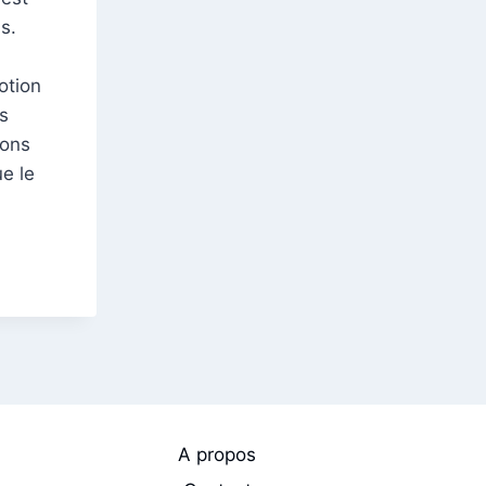
s.
otion
s
eons
e le
A propos