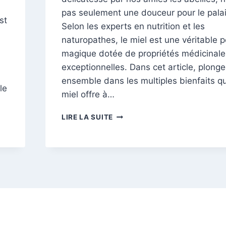
pas seulement une douceur pour le palai
st
Selon les experts en nutrition et les
s
naturopathes, le miel est une véritable p
magique dotée de propriétés médicinale
exceptionnelles. Dans cet article, plong
ensemble dans les multiples bienfaits qu
le
miel offre à…
DÉCOUVREZ
LIRE LA SUITE
LES
BIENFAITS
DU
MIEL
SUR
LA
SANTÉ