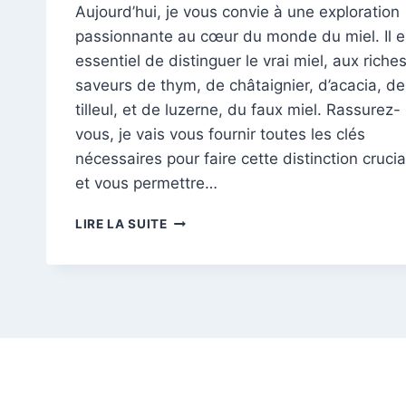
Aujourd’hui, je vous convie à une exploration
passionnante au cœur du monde du miel. Il e
essentiel de distinguer le vrai miel, aux riche
saveurs de thym, de châtaignier, d’acacia, de
tilleul, et de luzerne, du faux miel. Rassurez-
vous, je vais vous fournir toutes les clés
nécessaires pour faire cette distinction crucia
et vous permettre…
À
LIRE LA SUITE
LA
DÉCOUVERTE
DU
MIEL
AUTHENTIQUE
:
BIEN
CHOISIR
PARMI