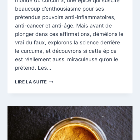
monde du curcuma, une épice qui suscite
beaucoup d’enthousiasme pour ses
prétendus pouvoirs anti-inflammatoires,
anti-cancer et anti-âge. Mais avant de
plonger dans ces affirmations, démêlons le
vrai du faux, explorons la science derrière
le curcuma, et découvrons si cette épice
est réellement aussi miraculeuse qu’on le
prétend. Les…
LE
LIRE LA SUITE
CURCUMA
:
MYTHE
OU
MIRACLE
?
DÉMYSTIFIONS
SES
BIENFAITS