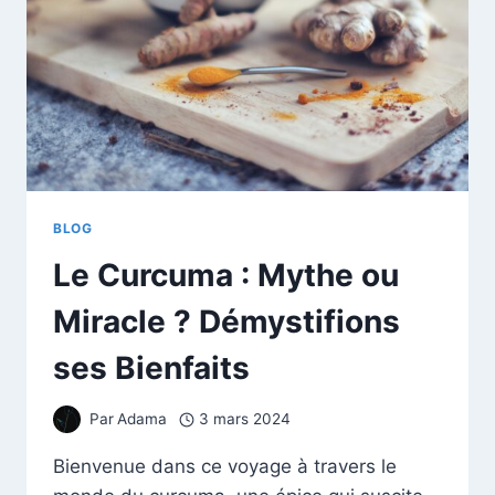
COMMENT
LES
CONSOMMER
SANS
STRESSER
BLOG
Le Curcuma : Mythe ou
Miracle ? Démystifions
ses Bienfaits
Par
Adama
3 mars 2024
Bienvenue dans ce voyage à travers le