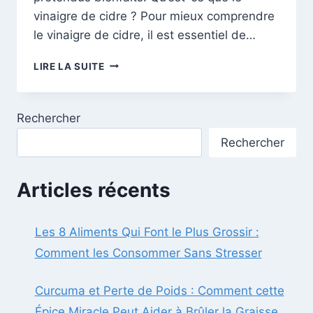
vinaigre de cidre ? Pour mieux comprendre
le vinaigre de cidre, il est essentiel de…
LE
LIRE LA SUITE
VINAIGRE
DE
CIDRE
Rechercher
:
MYTHES,
Rechercher
RÉALITÉS
ET
BIENFAITS
Articles récents
RÉELS
Les 8 Aliments Qui Font le Plus Grossir :
Comment les Consommer Sans Stresser
Curcuma et Perte de Poids : Comment cette
Épice Miracle Peut Aider à Brûler la Graisse