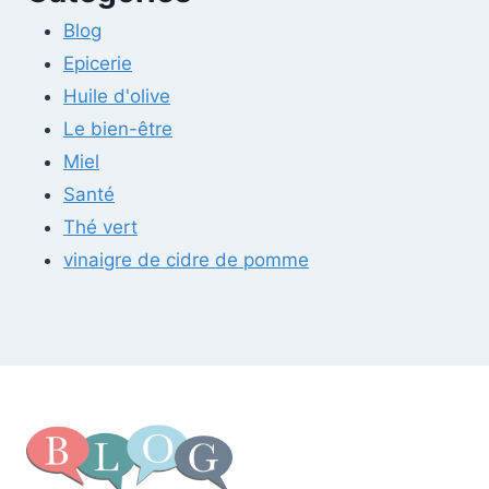
Blog
Epicerie
Huile d'olive
Le bien-être
Miel
Santé
Thé vert
vinaigre de cidre de pomme