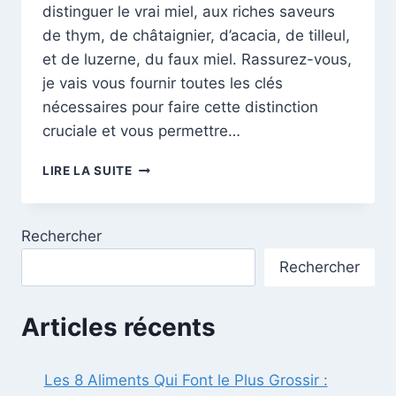
distinguer le vrai miel, aux riches saveurs
de thym, de châtaignier, d’acacia, de tilleul,
et de luzerne, du faux miel. Rassurez-vous,
je vais vous fournir toutes les clés
nécessaires pour faire cette distinction
cruciale et vous permettre…
À
LIRE LA SUITE
LA
DÉCOUVERTE
DU
Rechercher
MIEL
AUTHENTIQUE
Rechercher
:
BIEN
CHOISIR
Articles récents
PARMI
LA
MULTITUDE
Les 8 Aliments Qui Font le Plus Grossir :