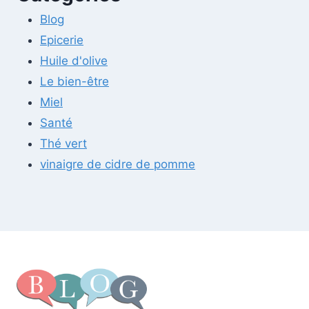
Blog
Epicerie
Huile d'olive
Le bien-être
Miel
Santé
Thé vert
vinaigre de cidre de pomme