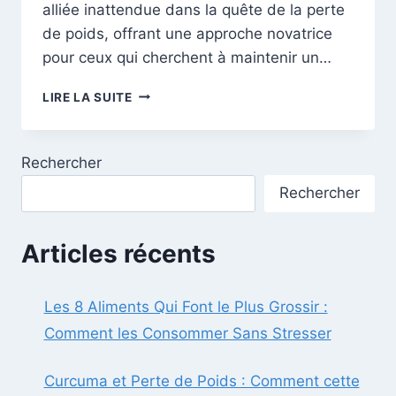
alliée inattendue dans la quête de la perte
de poids, offrant une approche novatrice
pour ceux qui cherchent à maintenir un…
LES
LIRE LA SUITE
SECRETS
DE
L’HUILE
Rechercher
D’OLIVE
:
Rechercher
VOTRE
ALLIÉE
SANTÉ
Articles récents
ET
BEAUTÉ
MÉCONNUE
Les 8 Aliments Qui Font le Plus Grossir :
Comment les Consommer Sans Stresser
Curcuma et Perte de Poids : Comment cette