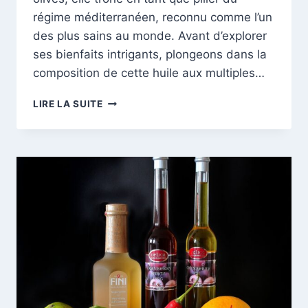
régime méditerranéen, reconnu comme l’un
des plus sains au monde. Avant d’explorer
ses bienfaits intrigants, plongeons dans la
composition de cette huile aux multiples…
L’HUILE
LIRE LA SUITE
D’OLIVE
:
UN
ÉLIXIR
DE
SANTÉ
POUR
LE
CORPS
ET
L’ESPRIT