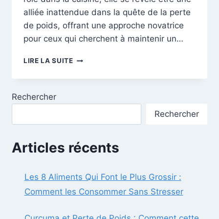
alliée inattendue dans la quête de la perte
de poids, offrant une approche novatrice
pour ceux qui cherchent à maintenir un…
LES
LIRE LA SUITE
SECRETS
DE
L’HUILE
Rechercher
D’OLIVE
:
Rechercher
VOTRE
ALLIÉE
SANTÉ
Articles récents
ET
BEAUTÉ
MÉCONNUE
Les 8 Aliments Qui Font le Plus Grossir :
Comment les Consommer Sans Stresser
Curcuma et Perte de Poids : Comment cette