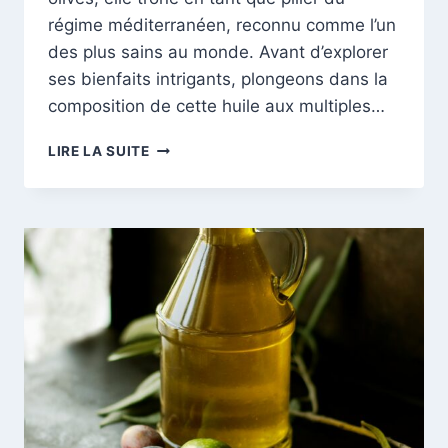
régime méditerranéen, reconnu comme l’un
des plus sains au monde. Avant d’explorer
ses bienfaits intrigants, plongeons dans la
composition de cette huile aux multiples…
L’HUILE
LIRE LA SUITE
D’OLIVE
:
UN
ÉLIXIR
DE
SANTÉ
POUR
LE
CORPS
ET
L’ESPRIT