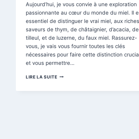
Aujourd’hui, je vous convie à une exploration
passionnante au cœur du monde du miel. Il e
essentiel de distinguer le vrai miel, aux riche
saveurs de thym, de châtaignier, d’acacia, de
tilleul, et de luzerne, du faux miel. Rassurez-
vous, je vais vous fournir toutes les clés
nécessaires pour faire cette distinction crucia
et vous permettre…
À
LIRE LA SUITE
LA
DÉCOUVERTE
DU
MIEL
AUTHENTIQUE
:
BIEN
CHOISIR
PARMI